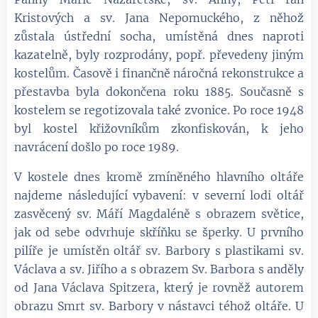
Kristových a sv. Jana Nepomuckého, z něhož
zůstala ústřední socha, umístěná dnes naproti
kazatelně, byly rozprodány, popř. převedeny jiným
kostelům. Časově i finančně náročná rekonstrukce a
přestavba byla dokončena roku 1885. Současně s
kostelem se regotizovala také zvonice. Po roce 1948
byl kostel křižovníkům zkonfiskován, k jeho
navrácení došlo po roce 1989.
V kostele dnes kromě zmíněného hlavního oltáře
najdeme následující vybavení: v severní lodi oltář
zasvěcený sv. Máří Magdaléně s obrazem světice,
jak od sebe odvrhuje skříňku se šperky. U prvního
pilíře je umístěn oltář sv. Barbory s plastikami sv.
Václava a sv. Jiřího a s obrazem Sv. Barbora s anděly
od Jana Václava Spitzera, který je rovněž autorem
obrazu Smrt sv. Barbory v nástavci téhož oltáře. U