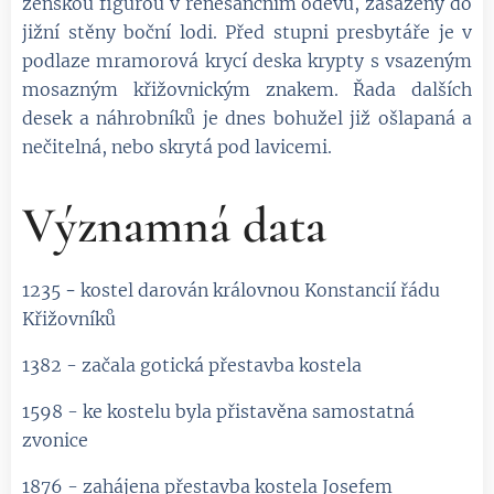
ženskou figurou v renesančním oděvu, zasazený do
jižní stěny boční lodi. Před stupni presbytáře je v
podlaze mramorová krycí deska krypty s vsazeným
mosazným křižovnickým znakem. Řada dalších
desek a náhrobníků je dnes bohužel již ošlapaná a
nečitelná, nebo skrytá pod lavicemi.
Významná data
1235
-
kostel darován královnou Konstancií řádu
Křižovníků
1382 - začala gotická přestavba kostela
1598 - ke kostelu byla přistavěna samostatná
zvonice
1876 - zahájena přestavba kostela Josefem