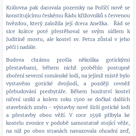
Královna pak darovala pozemky na Poříčí nově se
konstitujícímu českému Řádu křižovníků s červenou
hvězdou, který založila její dcera Anežka. Řád se
sice krátce poté přestěhoval se svým sídlem k
Juditině mostu, ale kostel sv. Petra zůstal v jeho
péči i nadále.
Budova chrámu prošla několika gotickými
přestavbami, během nichž proběhlo postupně
zboření severní románské lodi, na jejímž místě bylo
vystavěno gotické dvojlodí, a později rovněž
přebudování presbytáře. Během husitství kostel
ničení unikl a kolem roku 1500 se dočkal dalších
stavebních změn - výstavby nové širší gotické lodi
a přestavby obou věží. V roce 1598 přibyla ke
kostelu zvonice v podobě samostatně stojící věže,
na niž po obou stranách navazovala ohradní zeď,