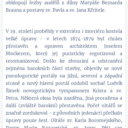
obklopují řezby andělů z dílny Matyáše Bernarda
Brauna a postavy sv. Pavla a sv. Jana Křtitele.
V 19. století proběhly v exteriéru i interiéru kostela
velké úpravy - v letech 1874-1879 byl chrám
přestavěn a opraven architektem Josefem
Mockerem, který jej puristicky regotizoval a
reromanizoval. Došlo ke zbourání a odstranění
zejména barokních částí stavby, objevily se nové
pseudogotické portály na jižní, severní a západní
straně a nový hlavní portál ozdobil sochař Ludvík
Šimek novogotickým tympanonem Krista a sv.
Petra. Některá okna byla zazděna, jiná proražena a
další (zvláště barokní) přestavěna. Počet oltářů se
značně zredukoval - z původních jedenácti přečkalo
úpravy pouze šest. Oltáře sv. Karla Boromejského,
Panny Marie Nazaretské, sv. Anny, Pěti ran