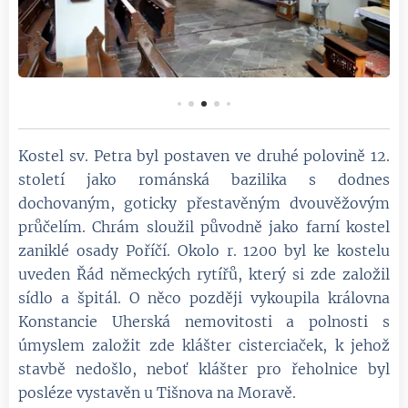
Kostel sv. Petra byl postaven ve druhé polovině 12.
století jako románská bazilika s dodnes
dochovaným, goticky přestavěným dvouvěžovým
průčelím. Chrám sloužil původně jako farní kostel
zaniklé osady Poříčí. Okolo r. 1200 byl ke kostelu
uveden Řád německých rytířů, který si zde založil
sídlo a špitál. O něco později vykoupila královna
Konstancie Uherská nemovitosti a polnosti s
úmyslem založit zde klášter cisterciaček, k jehož
stavbě nedošlo, neboť klášter pro řeholnice byl
posléze vystavěn u Tišnova na Moravě.