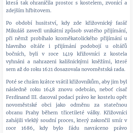
která tak ohraničila prostor s kostelem, zvonicí a
zdejším hřbitovem.
Po období husitství, kdy zde křižovnický farář
Mikuláš zavedl unikátní způsob svatého přijímání,
při němž probíhalo kroměkatolického přijímání u
hlavního oltáře i přijímání podobojí u oltářů
bočních, byli v roce 1419 křižovníci z kostela
vyhnáni a nahrazeni kališnickými kněžími, které
sem až do roku 1621 dosazovala novoměstská rada.
Poté se chrám krátce vrátil křižovníkům, aby jim byl
následně roku 1648 znovu odebrán, neboť císař
Ferdinand III. daroval podací právo ke kostelu opět
novoměstské obci jako odměnu za statečnou
obranu Prahy během třicetileté války. Křižovníci
zahájili vleklý soudní proces, který zakončil smír v
roce 1686, kdy bylo řádu navráceno právo