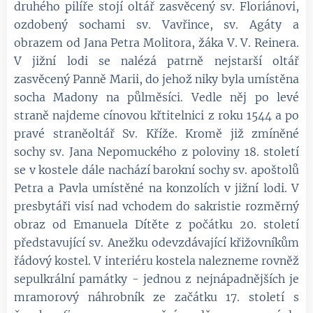
druhého pilíře stojí oltář zasvěcený sv. Floriánovi,
ozdobený sochami sv. Vavřince, sv. Agáty a
obrazem od Jana Petra Molitora, žáka V. V. Reinera.
V jižní lodi se nalézá patrně nejstarší oltář
zasvěcený Panně Marii, do jehož niky byla umístěna
socha Madony na půlměsíci. Vedle něj po levé
straně najdeme cínovou křtitelnici z roku 1544 a po
pravé straněoltář Sv. Kříže. Kromě již zmíněné
sochy sv. Jana Nepomuckého z poloviny 18. století
se v kostele dále nachází barokní sochy sv. apoštolů
Petra a Pavla umístěné na konzolích v jižní lodi. V
presbytáři visí nad vchodem do sakristie rozměrný
obraz od Emanuela Dítěte z počátku 20. století
představující sv. Anežku odevzdávající křižovníkům
řádový kostel. V interiéru kostela nalezneme rovněž
sepulkrální památky - jednou z nejnápadnějších je
mramorový náhrobník ze začátku 17. století s