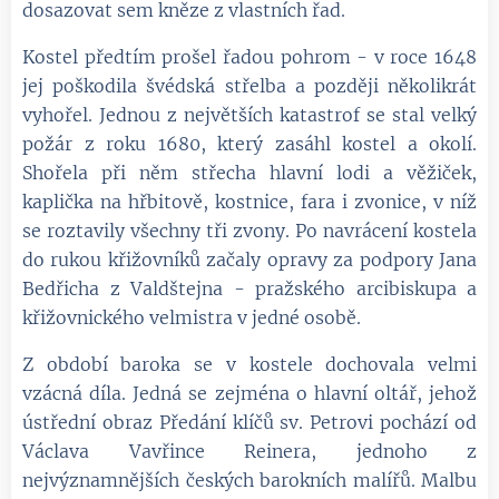
dosazovat sem kněze z vlastních řad.
Kostel předtím prošel řadou pohrom - v roce 1648
jej poškodila švédská střelba a později několikrát
vyhořel. Jednou z největších katastrof se stal velký
požár z roku 1680, který zasáhl kostel a okolí.
Shořela při něm střecha hlavní lodi a věžiček,
kaplička na hřbitově, kostnice, fara i zvonice, v níž
se roztavily všechny tři zvony. Po navrácení kostela
do rukou křižovníků začaly opravy za podpory Jana
Bedřicha z Valdštejna - pražského arcibiskupa a
křižovnického velmistra v jedné osobě.
Z období baroka se v kostele dochovala velmi
vzácná díla. Jedná se zejména o hlavní oltář, jehož
ústřední obraz Předání klíčů sv. Petrovi pochází od
Václava Vavřince Reinera, jednoho z
nejvýznamnějších českých barokních malířů. Malbu